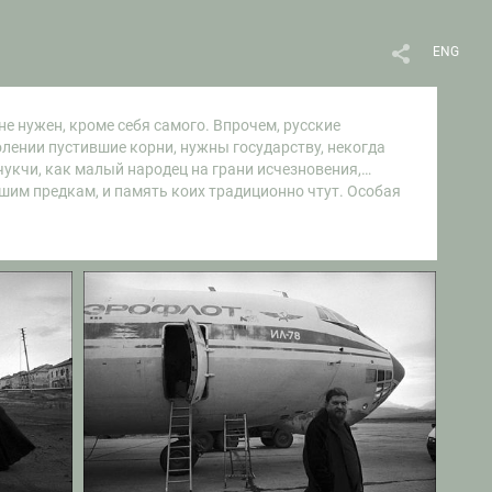
ENG
не нужен, кроме себя самого. Впрочем, русские
лении пустившие корни, нужны государству, некогда
укчи, как малый народец на грани исчезновения,
ршим предкам, и память коих традиционно чтут. Особая
о и безнадёжно редкого проживания молящихся
ё-таки основная и наиболее выпуклая черта,
ственники, знакомые и коллеги ходят в гости друг к
енных, полувековых строений. Вокруг, пустынные улицы
Но там, где горит свет, там нет пустоты, там живут и
не нужен — они все, без исключения, нужны тебе.
и и далёкий каменистый горизонт чуть дольше, чем
зверобоем, старым охотником и рыбаком, начальником
монахом. Ты что-то начинаешь понимать? Ты
ьно ожидает и определённо нуждается в тебе.