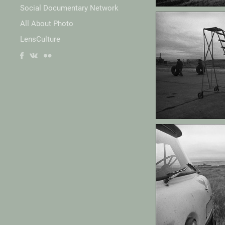
2007
Social Documentary Network
All About Photo
LensCulture