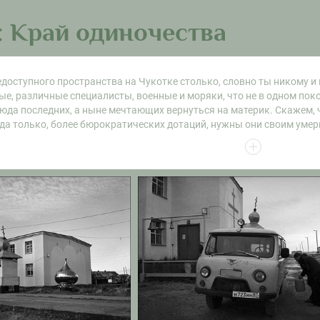
: Край одиночества
доступного пространства на Чукотке столько, словно ты никому и 
, различные специалисты, военные и моряки, что не в одном поко
да последних, а ныне мечтающих вернуться на материк. Скажем, ч
 да только, более бюрократических дотаций, нужны они своим уме
тели Церкви и верующий православный люд. В местах компактног
тся, одному Богу известно, что нужны они прежде самим себе. И вс
 чукотскую действительность, — это необходимость. Близкие и род
огу, из подъезда в подъезд одних и тех же полупустых, полуразруш
ицами оконных проёмов, часто без стекла, да заброшенные пустыри. 
И если ты со своим фотоаппаратом и случайным интересом никому 
кс? А в том, что видел ты бескрайний океан, величественные сопк
ик или иностранный резидент. Ты вспоминаешь как общался с мор
сухогруза, простым чукотским мальчиком или священником, может 
Чукотка без людей мертва, и также, что она всё время ищет, невол
ков