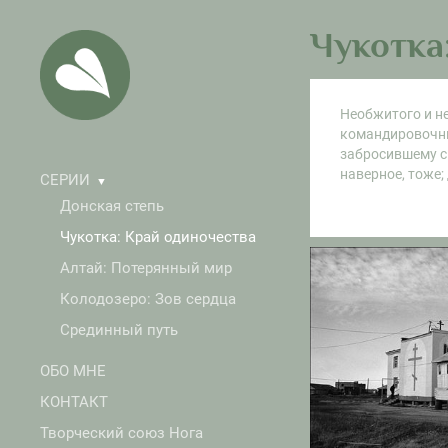
Чукотка
Необжитого и не
командировочные
забросившему сю
наверное, тоже;
СЕРИИ
▼
статья — служи
Донская степь
наперечёт. Каже
характеризующая
Чукотка: Край одиночества
другу через дор
Алтай: Потерянный мир
с пустыми глазн
работают люди. 
Колодозеро: Зов сердца
Срединный путь
В чём же парадо
турист, шабашн
ОБО МНЕ
порта и коком 
понимаешь, что 
КОНТАКТ
Творческий союз Нога
Миша Масленни